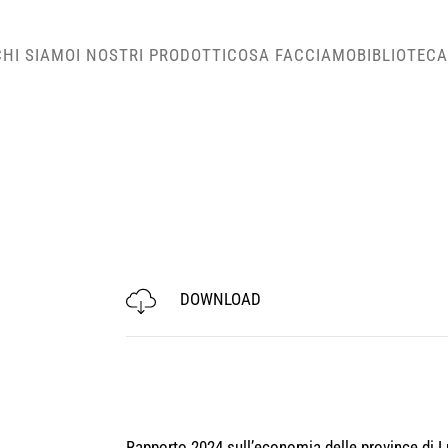
CHI SIAMO
I NOSTRI PRODOTTI
COSA FACCIAMO
BIBLIOTECA
DOWNLOAD
Rapporto 2024 sull’economia delle province di 