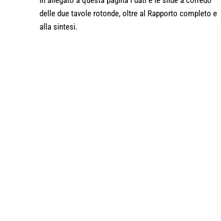
In allegato a questa pagina i dati e le slide a corredo
delle due tavole rotonde, oltre al Rapporto completo e
alla sintesi.