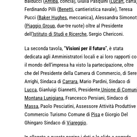
Balducci (
Antiba
, concia), Giulia Pasquini (
Lucart
, carta)
Ferdinando Pilli (
Benetti
, cantieristica navale), Teresa
Pucci (
Baker Hughes
, meccanica), Alessandra Simonot
(
Piaggio Group
, due-tre ruote) oltre al Presidente
dell
’Istituto di Studi e Ricerche
, Sergio Chericoni.
La seconda tavola, “
Visioni per il futuro
”, è stata
dedicata agli Amministratori locali e ai loro rapporti c
il mondo dell’impresa ha visto la partecipazione, oltre
che del Presidente della Camera di Commercio, di Ser
Arrighi, Sindaca di
Carrara
, Mario Pardini, Sindaco di
Lucca
, Gianluigi Giannetti, Presidente
Unione di Comun
Montana Lunigiana
, Francesco Persiani, Sindaco di
Massa
, Paolo Pesciatini, Assessore Attività Produttive
Commercio Turismo Comune di
Pisa
e Giorgio Del
Ghingaro Sindaco di
Viareggio
.