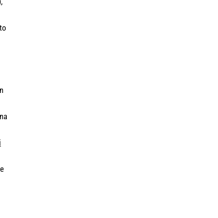
,
to
on
ena
i
 e