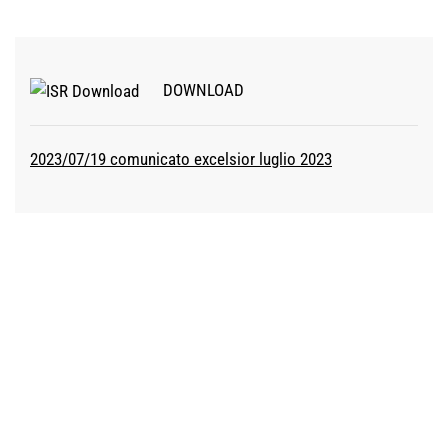
DOWNLOAD
2023/07/19 comunicato excelsior luglio 2023
ISTITUTO STUDI E RICERCHE
CCIAA TOSCANA NORD-OVEST
54033 Carrara (MS)
Piazza II Giugno, 16