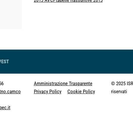
2013 AVCPtabelle riassuntive 2013
VEST
56
Amministrazione Trasparente
© 2025 ISR -
@tno.camco
Privacy Policy
Cookie Policy
riservati
pec.it