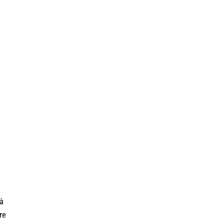
tà
re