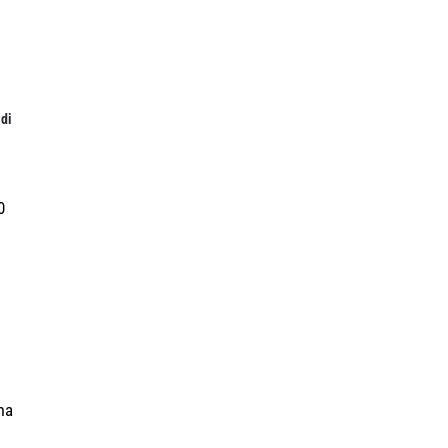
 di
0
ma