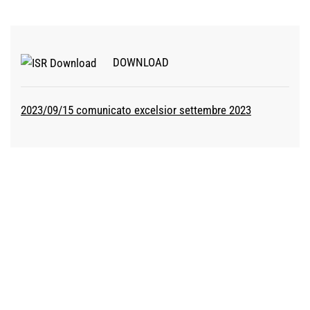
DOWNLOAD
2023/09/15 comunicato excelsior settembre 2023
ISTITUTO STUDI E RICERCHE
CCIAA TOSCANA NORD-OVEST
54033 Carrara (MS)
Piazza II Giugno, 16